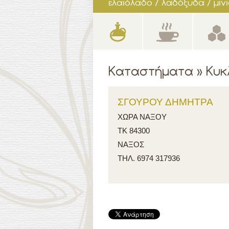
δείτε τα προϊόντα
τσάι / ελληνικός καφές / 
Καταστήματα » Κυκ
ΣΓΟΥΡΟΥ ΔΗΜΗΤΡΑ
ΧΩΡΑ ΝΑΞΟΥ
ΤΚ 84300
ΝΑΞΟΣ
ΤΗΛ. 6974 317936