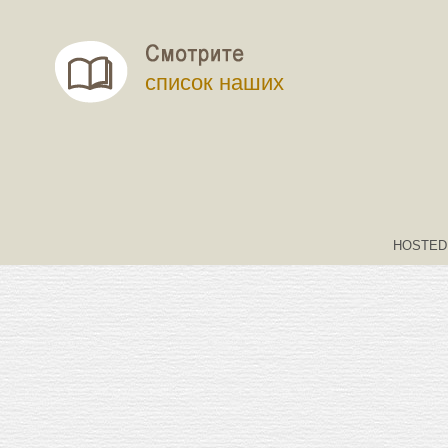
список наших
HOSTED