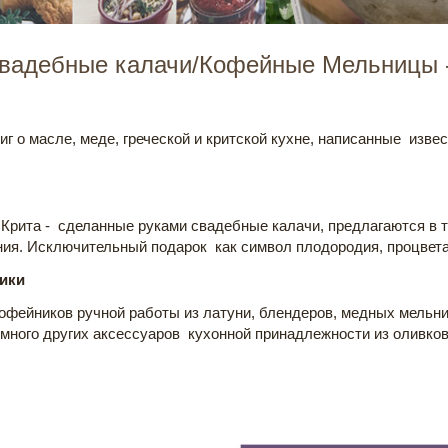
Свадебные калачи/Кофейные Мельницы 
иг о масле, меде, греческой и критской кухне, написанные из
 Крита - сделанные руками свадебные калачи, предлагаются в 
ия. Исключительный подарок как символ плодородия, процветан
ики
фейников ручной работы из латуни, блендеров, медных мельниц
 много других аксессуаров кухонной принадлежности из оливков